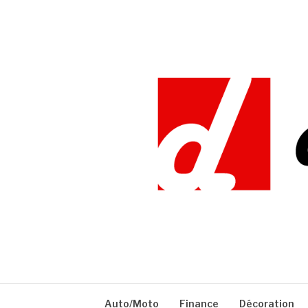
Aller
au
contenu
DEFIDOC
Auto/Moto
Finance
Décoration