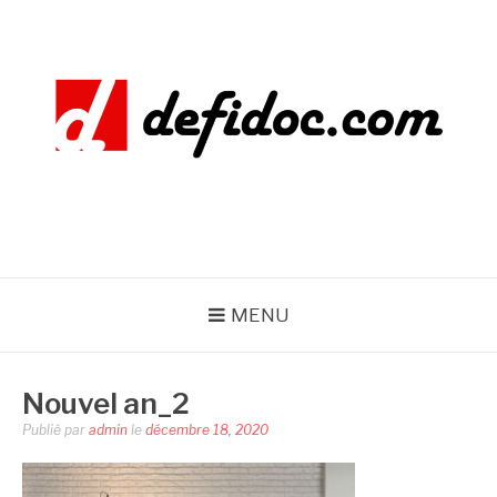
Aller
au
contenu
DEFIDOC
MENU
Nouvel an_2
Publié par
admin
le
décembre 18, 2020