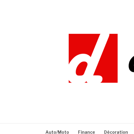
Aller
au
contenu
DEFIDOC
Auto/Moto
Finance
Décoration